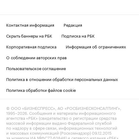
Контактная информация
Редакция
Скрыть баннеры на РБК
Подписка на РБК
Корпоративная подписка
Информация об ограничениях
О соблюдении авторских прав
Пользовательское соглашение
Политика в отношении обработки персональных данных
Политика обработки файлов cookie
© ООО «БИЗНЕСПРЕСС», АО «РОСБИЗНЕСКОНСАЛТИНГ»,
1995–2026
. Сообщения и материалы информационного
агентства «РБК» (свидетельство о регистрации средства
массовой информации выдано Федеральной службой
по надзору в сфере связи, информационных технологий
и массовых коммуникаций (Роскомнадзор) 09.12.2015
за номером ИА №ФС77-63848) и сетевого издания «РБК»