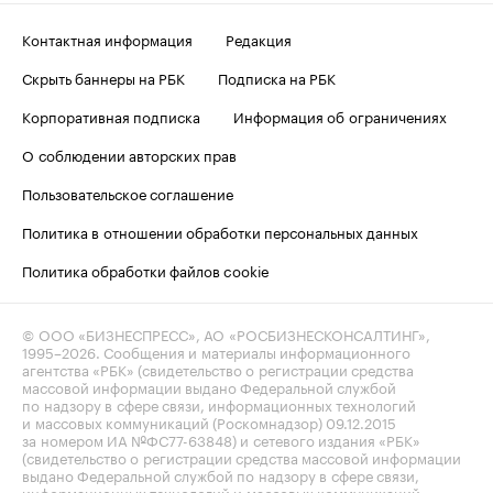
Контактная информация
Редакция
Скрыть баннеры на РБК
Подписка на РБК
Корпоративная подписка
Информация об ограничениях
О соблюдении авторских прав
Пользовательское соглашение
Политика в отношении обработки персональных данных
Политика обработки файлов cookie
© ООО «БИЗНЕСПРЕСС», АО «РОСБИЗНЕСКОНСАЛТИНГ»,
1995–2026
. Сообщения и материалы информационного
агентства «РБК» (свидетельство о регистрации средства
массовой информации выдано Федеральной службой
по надзору в сфере связи, информационных технологий
и массовых коммуникаций (Роскомнадзор) 09.12.2015
за номером ИА №ФС77-63848) и сетевого издания «РБК»
(свидетельство о регистрации средства массовой информации
выдано Федеральной службой по надзору в сфере связи,
информационных технологий и массовых коммуникаций