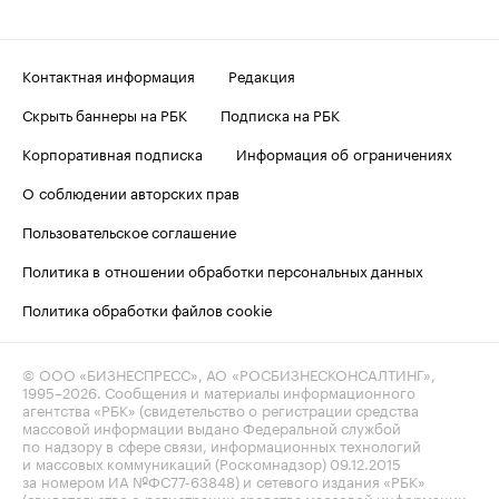
Контактная информация
Редакция
Скрыть баннеры на РБК
Подписка на РБК
Корпоративная подписка
Информация об ограничениях
О соблюдении авторских прав
Пользовательское соглашение
Политика в отношении обработки персональных данных
Политика обработки файлов cookie
© ООО «БИЗНЕСПРЕСС», АО «РОСБИЗНЕСКОНСАЛТИНГ»,
1995–2026
. Сообщения и материалы информационного
агентства «РБК» (свидетельство о регистрации средства
массовой информации выдано Федеральной службой
по надзору в сфере связи, информационных технологий
и массовых коммуникаций (Роскомнадзор) 09.12.2015
за номером ИА №ФС77-63848) и сетевого издания «РБК»
(свидетельство о регистрации средства массовой информации