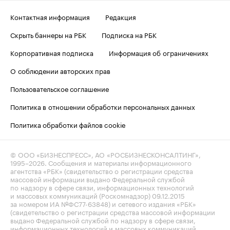
Контактная информация
Редакция
Скрыть баннеры на РБК
Подписка на РБК
Корпоративная подписка
Информация об ограничениях
О соблюдении авторских прав
Пользовательское соглашение
Политика в отношении обработки персональных данных
Политика обработки файлов cookie
© ООО «БИЗНЕСПРЕСС», АО «РОСБИЗНЕСКОНСАЛТИНГ»,
1995–2026
. Сообщения и материалы информационного
агентства «РБК» (свидетельство о регистрации средства
массовой информации выдано Федеральной службой
по надзору в сфере связи, информационных технологий
и массовых коммуникаций (Роскомнадзор) 09.12.2015
за номером ИА №ФС77-63848) и сетевого издания «РБК»
(свидетельство о регистрации средства массовой информации
выдано Федеральной службой по надзору в сфере связи,
информационных технологий и массовых коммуникаций