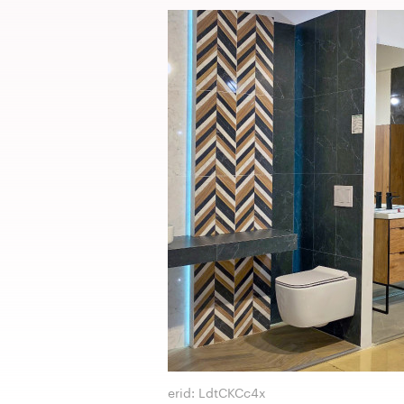
erid: LdtCKCc4x