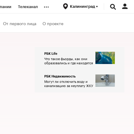
...
Калининград
пании
Телеканал
ионеры
От первого лица
О проекте
вания
РБК Life
Что такое фьорды, как они
личной валюты
образовались и где находятся
РБК Недвижимость
Могут ли отключить воду и
канализацию за неуплату ЖКУ