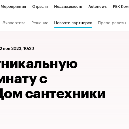
Мероприятия
Отрасли
Недвижимость
Autonews
РБК Ком
 РБК
РБК Образование
РБК Курсы
РБК Life
Тренды
Виз
Экспертиза
Решение
Новости партнеров
Пресс-релизы
ь
Крипто
РБК Бизнес-среда
Дискуссионный клуб
Исследо
зета
Спецпроекты СПб
Конференции СПб
Спецпроекты
2 ноя 2023, 10:23
кономика
Бизнес
Технологии и медиа
Финансы
Рынок на
уникальную
мнату с
Дом сантехники