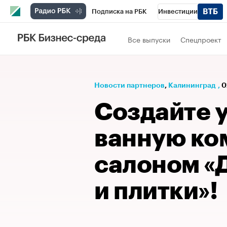
Подписка на РБК
Инвестиции
РБК Вино
Спорт
Школа управления
Все выпуски
Спецпроект
Национальные проекты
Город
Стил
Кредитные рейтинги
Франшизы
Га
Новости партнеров
⁠,
Калининград
,
0
Проверка контрагентов
Политика
Э
Создайте 
ванную ко
салоном «
и плитки»!