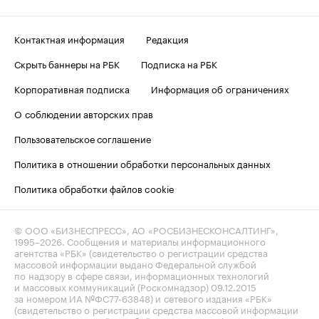
Контактная информация
Редакция
Скрыть баннеры на РБК
Подписка на РБК
Корпоративная подписка
Информация об ограничениях
О соблюдении авторских прав
Пользовательское соглашение
Политика в отношении обработки персональных данных
Политика обработки файлов cookie
© ООО «БИЗНЕСПРЕСС», АО «РОСБИЗНЕСКОНСАЛТИНГ»,
1995–2026
. Сообщения и материалы информационного
агентства «РБК» (свидетельство о регистрации средства
массовой информации выдано Федеральной службой
по надзору в сфере связи, информационных технологий
и массовых коммуникаций (Роскомнадзор) 09.12.2015
за номером ИА №ФС77-63848) и сетевого издания «РБК»
(свидетельство о регистрации средства массовой информации