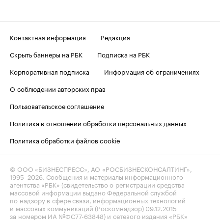
Контактная информация
Редакция
Скрыть баннеры на РБК
Подписка на РБК
Корпоративная подписка
Информация об ограничениях
О соблюдении авторских прав
Пользовательское соглашение
Политика в отношении обработки персональных данных
Политика обработки файлов cookie
© ООО «БИЗНЕСПРЕСС», АО «РОСБИЗНЕСКОНСАЛТИНГ»,
1995–2026
. Сообщения и материалы информационного
агентства «РБК» (свидетельство о регистрации средства
массовой информации выдано Федеральной службой
по надзору в сфере связи, информационных технологий
и массовых коммуникаций (Роскомнадзор) 09.12.2015
за номером ИА №ФС77-63848) и сетевого издания «РБК»