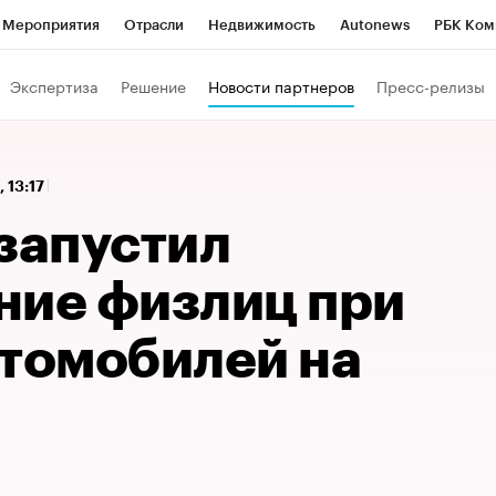
Мероприятия
Отрасли
Недвижимость
Autonews
РБК Ком
 РБК
РБК Образование
РБК Курсы
РБК Life
Тренды
Виз
Экспертиза
Решение
Новости партнеров
Пресс-релизы
ь
Крипто
РБК Бизнес-среда
Дискуссионный клуб
Исследо
зета
Спецпроекты СПб
Конференции СПб
Спецпроекты
, 13:17
кономика
Бизнес
Технологии и медиа
Финансы
Рынок на
запустил
ние физлиц при
втомобилей на