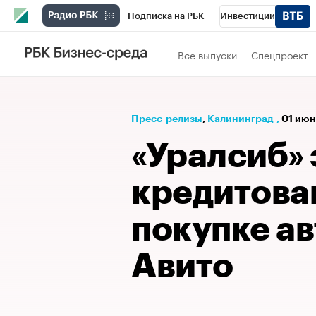
Подписка на РБК
Инвестиции
РБК Вино
Спорт
Школа управления
Все выпуски
Спецпроект
Национальные проекты
Город
Стил
Кредитные рейтинги
Франшизы
Га
Пресс-релизы
⁠,
Калининград
,
01 июн
Проверка контрагентов
Политика
Э
«Уралсиб» 
кредитова
покупке а
Авито