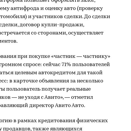
латформа позволяет оформлять залог,
ему антифрода и оценку авто (проверку
втомобиля) и участников сделки. До сделки
 сделки, договор купли-продажи,
стречается со сторонами, осуществляет
ментов.
ования при покупке «частник — частнику»
громном спросе: сейчас 71% пользователей
ваться целевым автокредитом для такой
сс: в карточке объявления за несколько
ы пользователь получает реальные
ов — не уходя с Авито», — отметил
равляющий директор Авито Авто.
огию в рамках кредитования физических
у продавцов, также являющихся