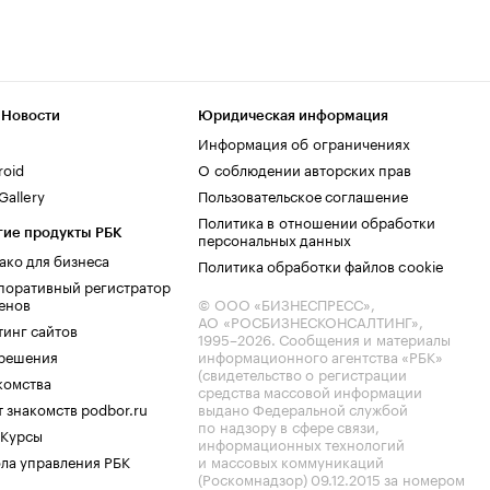
 Новости
Юридическая информация
Информация об ограничениях
roid
О соблюдении авторских прав
allery
Пользовательское соглашение
Политика в отношении обработки
гие продукты РБК
персональных данных
ако для бизнеса
Политика обработки файлов cookie
поративный регистратор
енов
© ООО «БИЗНЕСПРЕСС»,
АО «РОСБИЗНЕСКОНСАЛТИНГ»,
тинг сайтов
1995–2026
. Сообщения и материалы
.решения
информационного агентства «РБК»
(свидетельство о регистрации
комства
средства массовой информации
 знакомств podbor.ru
выдано Федеральной службой
по надзору в сфере связи,
 Курсы
информационных технологий
ла управления РБК
и массовых коммуникаций
(Роскомнадзор) 09.12.2015 за номером