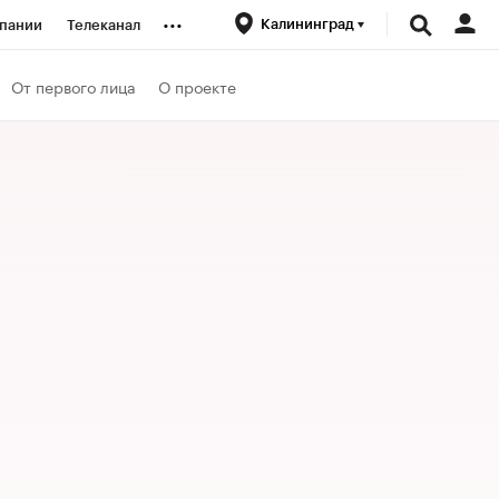
...
Калининград
пании
Телеканал
ионеры
От первого лица
О проекте
вания
личной валюты