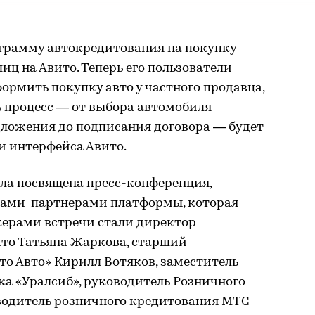
ограмму автокредитования на покупку
иц на Авито. Теперь его пользователи
формить покупку авто у частного продавца,
ь процесс — от выбора автомобиля
дложения до подписания договора — будет
и интерфейса Авито.
ла посвящена пресс-конференция,
ками-партнерами платформы, которая
керами встречи стали директор
то Татьяна Жаркова, старший
о Авто» Кирилл Вотяков, заместитель
а «Уралсиб», руководитель Розничного
оводитель розничного кредитования МТС