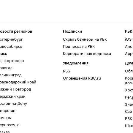
овости регионов
Подписки
РБК
катеринбург
Скрыть баннеры на РБК
iOS
овосибирск
Подписка на РБК
And
мск
Корпоративная подписка
AppG
ашкортостан
Уведомления
Дру
ологда
RSS
Обл
алининград
Оповещения RBC.ru
Кор
раснодарский край
дом
ижний Новгород
Хос
ермский край
Рег
остов-на-Дону
Зна
атарстан
Сайт
юмень
РБК
ерноземье
Шко
авказ