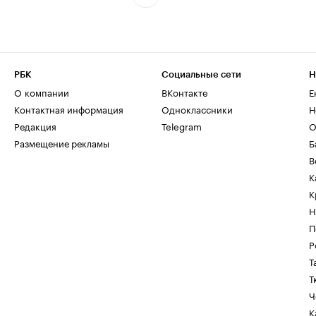
РБК
Социальные сети
Н
О компании
ВКонтакте
Е
Контактная информация
Одноклассники
Н
Редакция
Telegram
О
Размещение рекламы
Б
В
К
К
Н
П
Р
Т
Т
Ч
К