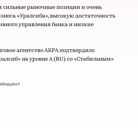
и сильные рыночные позиции и очень
неса «Уралсиба», высокую достаточность
ивного управления банка и низкие
инговое агентство АКРА подтвердило
алсиб» на уровне А (RU) со «Стабильным»
 2SDnjepborT