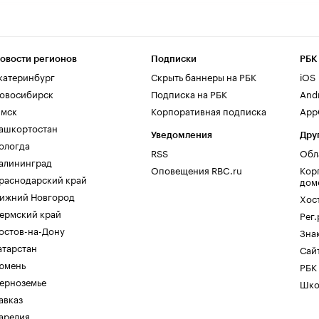
овости регионов
Подписки
РБК
катеринбург
Скрыть баннеры на РБК
iOS
овосибирск
Подписка на РБК
And
мск
Корпоративная подписка
AppG
ашкортостан
Уведомления
Дру
ологда
RSS
Обл
алининград
Оповещения RBC.ru
Кор
раснодарский край
дом
ижний Новгород
Хос
ермский край
Рег
остов-на-Дону
Зна
атарстан
Сайт
юмень
РБК
ерноземье
Шко
авказ
арелия