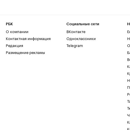
РБК
Социальные сети
Н
О компании
ВКонтакте
Е
Контактная информация
Одноклассники
Н
Редакция
Telegram
О
Размещение рекламы
Б
В
К
К
Н
П
Р
Т
Т
Ч
К
К