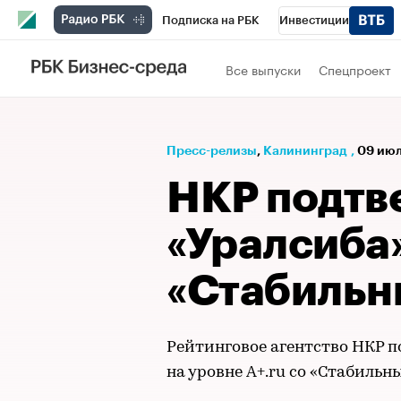
Подписка на РБК
Инвестиции
РБК Вино
Спорт
Школа управления
Все выпуски
Спецпроект
Национальные проекты
Город
Стил
Кредитные рейтинги
Франшизы
Га
Пресс-релизы
⁠,
Калининград
,
09 июл
Проверка контрагентов
Политика
Э
НКР подтв
«Уралсиба»
«Стабильн
Рейтинговое агентство НКР 
на уровне A+.ru со «Стабильн