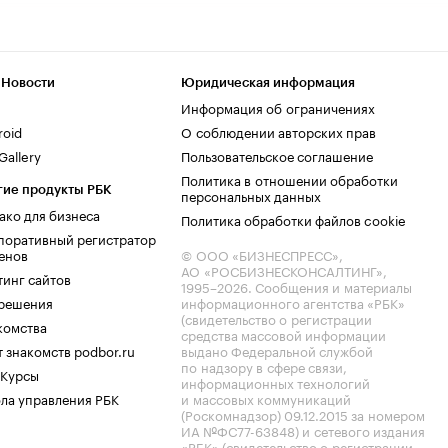
 Новости
Юридическая информация
Информация об ограничениях
roid
О соблюдении авторских прав
allery
Пользовательское соглашение
Политика в отношении обработки
гие продукты РБК
персональных данных
ако для бизнеса
Политика обработки файлов cookie
поративный регистратор
енов
© ООО «БИЗНЕСПРЕСС»,
АО «РОСБИЗНЕСКОНСАЛТИНГ»,
тинг сайтов
1995–2026
. Сообщения и материалы
.решения
информационного агентства «РБК»
(свидетельство о регистрации
комства
средства массовой информации
 знакомств podbor.ru
выдано Федеральной службой
по надзору в сфере связи,
 Курсы
информационных технологий
ла управления РБК
и массовых коммуникаций
(Роскомнадзор) 09.12.2015 за номером
ИА №ФС77-63848) и сетевого издания
«РБК» (свидетельство о регистрации