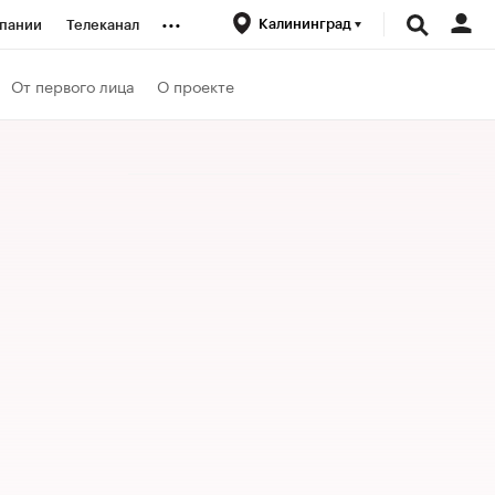
...
Калининград
пании
Телеканал
ионеры
От первого лица
О проекте
вания
личной валюты