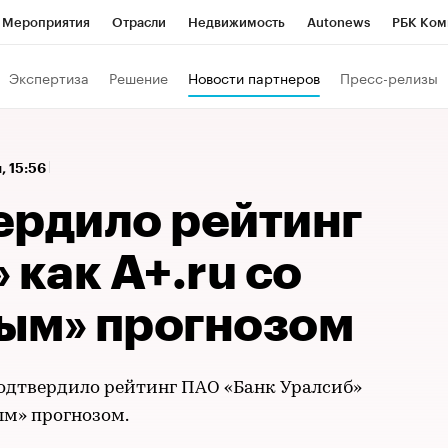
Мероприятия
Отрасли
Недвижимость
Autonews
РБК Ком
 РБК
РБК Образование
РБК Курсы
РБК Life
Тренды
Виз
Экспертиза
Решение
Новости партнеров
Пресс-релизы
ь
Крипто
РБК Бизнес-среда
Дискуссионный клуб
Исследо
зета
Спецпроекты СПб
Конференции СПб
Спецпроекты
, 15:56
кономика
Бизнес
Технологии и медиа
Финансы
Рынок на
ердило рейтинг
 как A+.ru со
ым» прогнозом
подтвердило рейтинг ПАО «Банк Уралсиб»
ым» прогнозом.