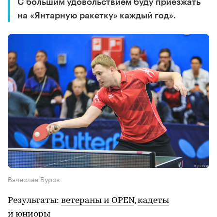
С большим удовольствием буду приезжать
на «Янтарную ракетку» каждый год».
Вячеслав Буров
Результаты:
ветераны и OPEN
,
кадеты
и юниоры