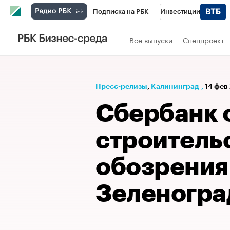
Подписка на РБК
Инвестиции
РБК Вино
Спорт
Школа управления
Все выпуски
Спецпроект
Национальные проекты
Город
Стил
Кредитные рейтинги
Франшизы
Га
Пресс-релизы
⁠,
Калининград
,
14 фев
Проверка контрагентов
Политика
Э
Сбербанк 
строитель
обозрения
Зеленогра