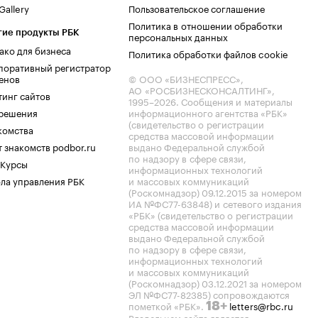
allery
Пользовательское соглашение
Политика в отношении обработки
гие продукты РБК
персональных данных
ако для бизнеса
Политика обработки файлов cookie
поративный регистратор
енов
© ООО «БИЗНЕСПРЕСС»,
АО «РОСБИЗНЕСКОНСАЛТИНГ»,
тинг сайтов
1995–2026
. Сообщения и материалы
.решения
информационного агентства «РБК»
(свидетельство о регистрации
комства
средства массовой информации
 знакомств podbor.ru
выдано Федеральной службой
по надзору в сфере связи,
 Курсы
информационных технологий
ла управления РБК
и массовых коммуникаций
(Роскомнадзор) 09.12.2015 за номером
ИА №ФС77-63848) и сетевого издания
«РБК» (свидетельство о регистрации
средства массовой информации
выдано Федеральной службой
по надзору в сфере связи,
информационных технологий
и массовых коммуникаций
(Роскомнадзор) 03.12.2021 за номером
ЭЛ №ФС77-82385) сопровождаются
пометкой «РБК».
letters@rbc.ru
18+
Владельцем сайта является