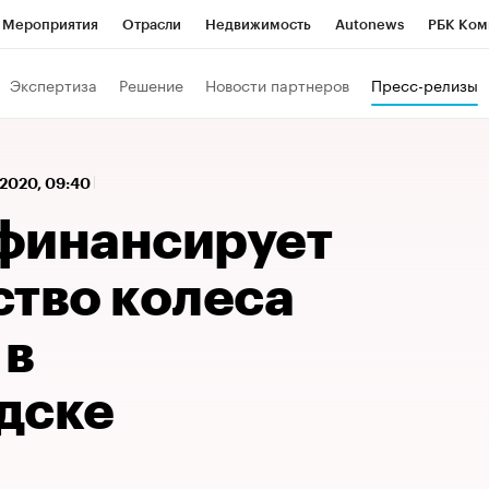
Мероприятия
Отрасли
Недвижимость
Autonews
РБК Ком
 РБК
РБК Образование
РБК Курсы
РБК Life
Тренды
Виз
Экспертиза
Решение
Новости партнеров
Пресс-релизы
ь
Крипто
РБК Бизнес-среда
Дискуссионный клуб
Исследо
зета
Спецпроекты СПб
Конференции СПб
Спецпроекты
 2020, 09:40
кономика
Бизнес
Технологии и медиа
Финансы
Рынок на
финансирует
ство колеса
 в
дске