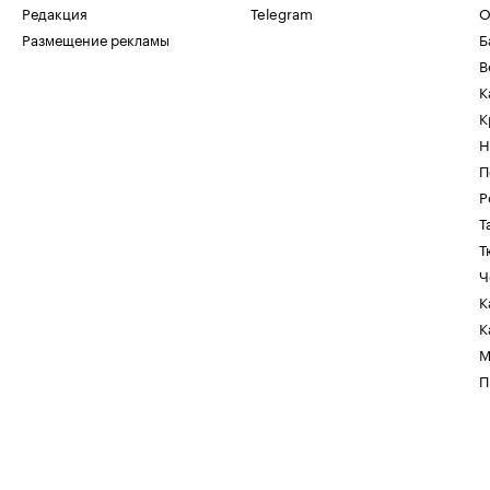
Редакция
Telegram
О
Размещение рекламы
Б
В
К
К
Н
П
Р
Т
Т
Ч
К
К
М
П