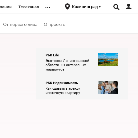
...
Калининград
пании
Телеканал
ионеры
От первого лица
О проекте
вания
РБК Life
Экотропы Ленинградской
личной валюты
области. 10 интересных
маршрутов
РБК Недвижимость
Как сдавать в аренду
ипотечную квартиру