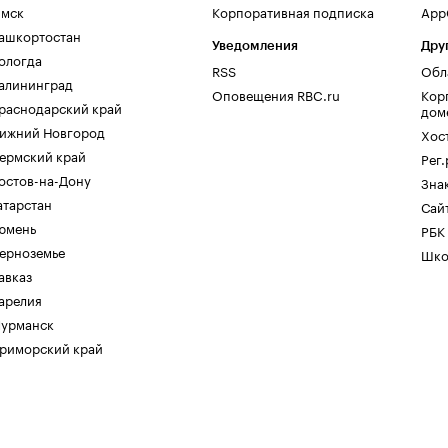
мск
Корпоративная подписка
AppG
ашкортостан
Уведомления
Дру
ологда
RSS
Обл
алининград
Оповещения RBC.ru
Кор
раснодарский край
дом
ижний Новгород
Хос
ермский край
Рег
остов-на-Дону
Зна
атарстан
Сайт
юмень
РБК
ерноземье
Шко
авказ
арелия
урманск
риморский край