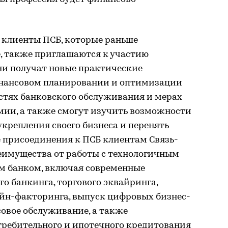
клиенты ПСБ, которые раньше
е, также приглашаются к участию
они получат новые практические
инансовом планировании и оптимизации
остях банковского обслуживания и мерах
мии, а также смогут изучить возможности
укрепления своего бизнеса и перенять
е присоединения к ПСБ клиентам Связь-
реимущества от работы с технологичным
м банком, включая современные
о банкинга, торгового эквайринга,
йн-факторинга, выпуск цифровых бизнес-
совое обслуживание, а также
требительного и ипотечного кредитования