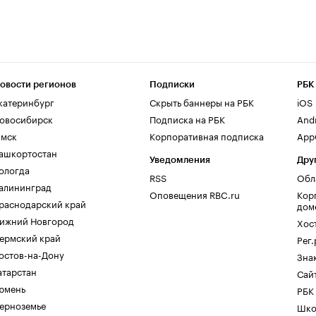
овости регионов
Подписки
РБК
катеринбург
Скрыть баннеры на РБК
iOS
овосибирск
Подписка на РБК
And
мск
Корпоративная подписка
AppG
ашкортостан
Уведомления
Дру
ологда
RSS
Обл
алининград
Оповещения RBC.ru
Кор
раснодарский край
дом
ижний Новгород
Хос
ермский край
Рег
остов-на-Дону
Зна
атарстан
Сайт
юмень
РБК
ерноземье
Шко