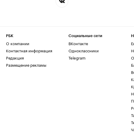
РБК
Социальные сети
Н
О компании
ВКонтакте
Е
Контактная информация
Одноклассники
Н
Редакция
Telegram
О
Размещение рекламы
Б
В
К
К
Н
П
Р
Т
Т
Ч