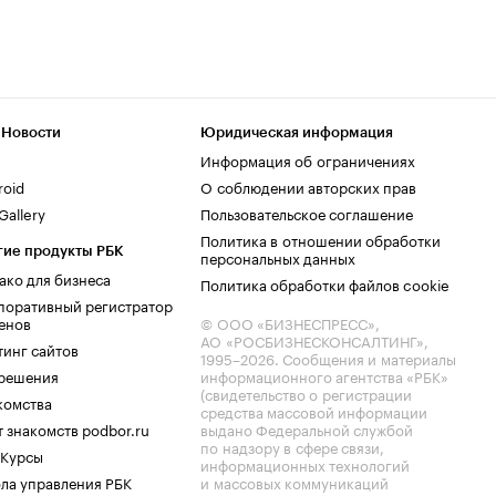
 Новости
Юридическая информация
Информация об ограничениях
roid
О соблюдении авторских прав
allery
Пользовательское соглашение
Политика в отношении обработки
гие продукты РБК
персональных данных
ако для бизнеса
Политика обработки файлов cookie
поративный регистратор
енов
© ООО «БИЗНЕСПРЕСС»,
АО «РОСБИЗНЕСКОНСАЛТИНГ»,
тинг сайтов
1995–2026
. Сообщения и материалы
.решения
информационного агентства «РБК»
(свидетельство о регистрации
комства
средства массовой информации
 знакомств podbor.ru
выдано Федеральной службой
по надзору в сфере связи,
 Курсы
информационных технологий
ла управления РБК
и массовых коммуникаций