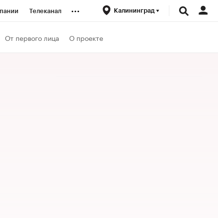
...
Калининград
пании
Телеканал
ионеры
От первого лица
О проекте
вания
личной валюты