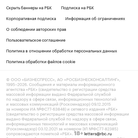
Скрыть баннеры на РБК
Подписка на РБК
Корпоративная подписка
Информация об ограничениях
О соблюдении авторских прав
Пользовательское соглашение
Политика в отношении обработки персональных данных
Политика обработки файлов cookie
© ООО «БИЗНЕСПРЕСС», АО «РОСБИЗНЕСКОНСАЛТИНГ»,
1995–2026
. Сообщения и материалы информационного
агентства «РБК» (свидетельство о регистрации средства
массовой информации выдано Федеральной службой
по надзору в сфере связи, информационных технологий
и массовых коммуникаций (Роскомнадзор) 09.12.2015
за номером ИА №ФС77-63848) и сетевого издания «РБК»
(свидетельство о регистрации средства массовой информации
выдано Федеральной службой по надзору в сфере связи,
информационных технологий и массовых коммуникаций
(Роскомнадзор) 03.12.2021 за номером ЭЛ №ФС77-82385)
сопровождаются пометкой «РБК».
letters@rbc.ru
18+