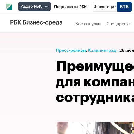
Подписка на РБК
Инвестиции
РБК Вино
Спорт
Школа управления
Все выпуски
Спецпроект
Национальные проекты
Город
Стил
Кредитные рейтинги
Франшизы
Га
Пресс-релизы
⁠,
Калининград
,
28 июл
Проверка контрагентов
Политика
Э
Преимущес
для компа
сотрудник