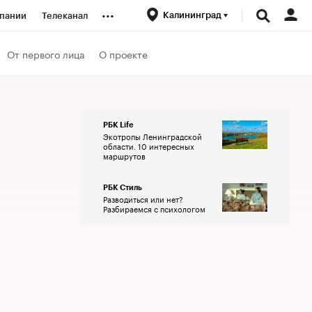
...
Калининград
пании
Телеканал
ионеры
От первого лица
О проекте
вания
РБК Life
Экотропы Ленинградской
личной валюты
области. 10 интересных
маршрутов
РБК Стиль
Разводиться или нет?
Разбираемся с психологом