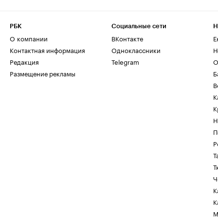
РБК
Социальные сети
Н
О компании
ВКонтакте
Е
Контактная информация
Одноклассники
Н
Редакция
Telegram
О
Размещение рекламы
Б
В
К
К
Н
П
Р
Т
Т
Ч
К
К
М