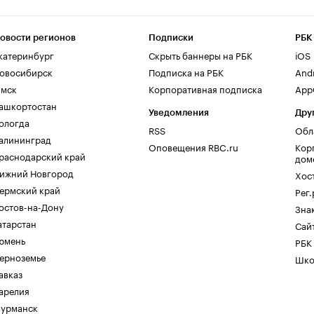
овости регионов
Подписки
РБК
катеринбург
Скрыть баннеры на РБК
iOS
овосибирск
Подписка на РБК
And
мск
Корпоративная подписка
AppG
ашкортостан
Уведомления
Дру
ологда
RSS
Обл
алининград
Оповещения RBC.ru
Кор
раснодарский край
дом
ижний Новгород
Хос
ермский край
Рег
остов-на-Дону
Зна
атарстан
Сайт
юмень
РБК
ерноземье
Шко
авказ
арелия
урманск