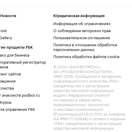
 Новости
Юридическая информация
Информация об ограничениях
roid
О соблюдении авторских прав
allery
Пользовательское соглашение
Политика в отношении обработки
гие продукты РБК
персональных данных
ако для бизнеса
Политика обработки файлов cookie
поративный регистратор
енов
© ООО «БИЗНЕСПРЕСС»,
АО «РОСБИЗНЕСКОНСАЛТИНГ»,
тинг сайтов
1995–2026
. Сообщения и материалы
.решения
информационного агентства «РБК»
(свидетельство о регистрации
комства
средства массовой информации
 знакомств podbor.ru
выдано Федеральной службой
по надзору в сфере связи,
 Курсы
информационных технологий
ла управления РБК
и массовых коммуникаций
(Роскомнадзор) 09.12.2015 за номером
ИА №ФС77-63848) и сетевого издания
«РБК» (свидетельство о регистрации
средства массовой информации