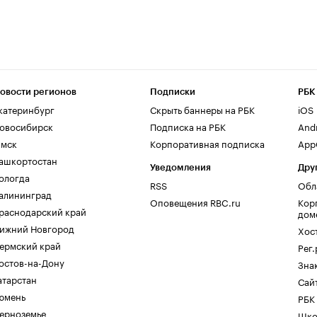
овости регионов
Подписки
РБК
катеринбург
Скрыть баннеры на РБК
iOS
овосибирск
Подписка на РБК
And
мск
Корпоративная подписка
AppG
ашкортостан
Уведомления
Дру
ологда
RSS
Обл
алининград
Оповещения RBC.ru
Кор
раснодарский край
дом
ижний Новгород
Хос
ермский край
Рег
остов-на-Дону
Зна
атарстан
Сайт
юмень
РБК
ерноземье
Шко