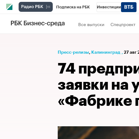
Подписка на РБК
Инвестиции
РБК Вино
Спорт
Школа управления
Все выпуски
Спецпроект
Национальные проекты
Город
Стил
Кредитные рейтинги
Франшизы
Га
Пресс-релизы
⁠,
Калининград
,
27 авг 
Проверка контрагентов
Политика
Э
74 предпр
заявки на 
«Фабрике 