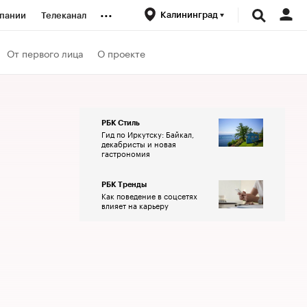
...
Калининград
пании
Телеканал
ионеры
От первого лица
О проекте
вания
РБК Стиль
Гид по Иркутску: Байкал,
личной валюты
декабристы и новая
гастрономия
РБК Тренды
Как поведение в соцсетях
влияет на карьеру