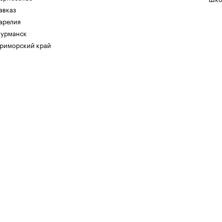
авказ
арелия
урманск
риморский край