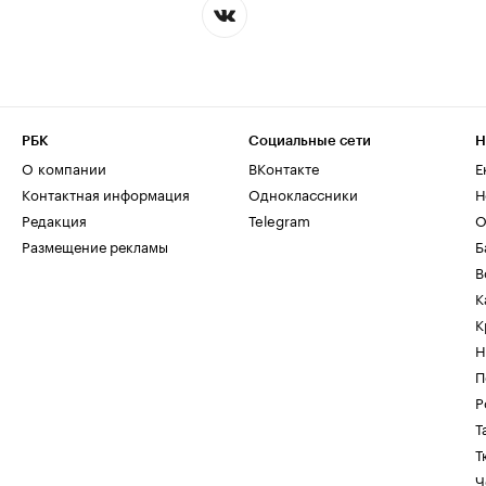
РБК
Социальные сети
Н
О компании
ВКонтакте
Е
Контактная информация
Одноклассники
Н
Редакция
Telegram
О
Размещение рекламы
Б
В
К
К
Н
П
Р
Т
Т
Ч