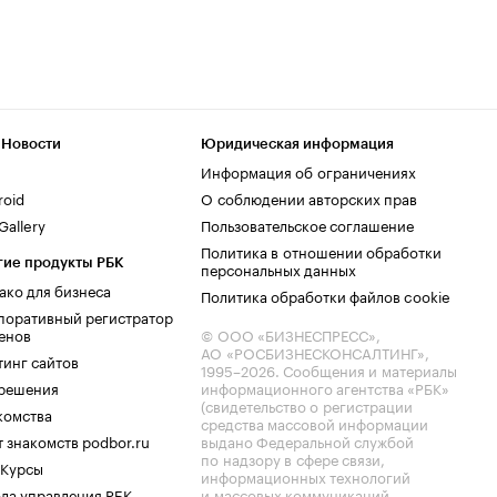
 Новости
Юридическая информация
Информация об ограничениях
roid
О соблюдении авторских прав
allery
Пользовательское соглашение
Политика в отношении обработки
гие продукты РБК
персональных данных
ако для бизнеса
Политика обработки файлов cookie
поративный регистратор
енов
© ООО «БИЗНЕСПРЕСС»,
АО «РОСБИЗНЕСКОНСАЛТИНГ»,
тинг сайтов
1995–2026
. Сообщения и материалы
.решения
информационного агентства «РБК»
(свидетельство о регистрации
комства
средства массовой информации
 знакомств podbor.ru
выдано Федеральной службой
по надзору в сфере связи,
 Курсы
информационных технологий
ла управления РБК
и массовых коммуникаций