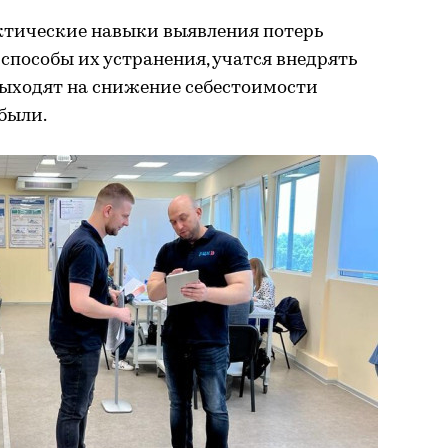
ктические навыки выявления потерь
 способы их устранения, учатся внедрять
 выходят на снижение себестоимости
были.