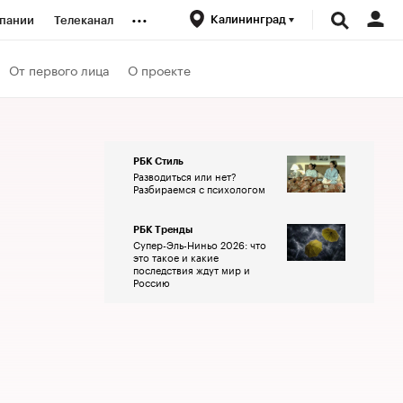
...
Калининград
пании
Телеканал
ионеры
От первого лица
О проекте
вания
РБК Стиль
Разводиться или нет?
личной валюты
Разбираемся с психологом
РБК Тренды
Супер-Эль-Ниньо 2026: что
это такое и какие
последствия ждут мир и
Россию