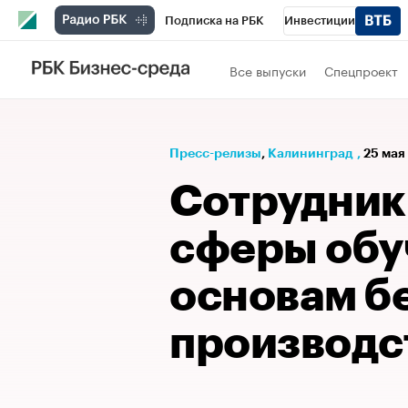
Подписка на РБК
Инвестиции
РБК Вино
Спорт
Школа управления
Все выпуски
Спецпроект
Национальные проекты
Город
Стил
Кредитные рейтинги
Франшизы
Га
Пресс-релизы
⁠,
Калининград
,
25 мая
Проверка контрагентов
Политика
Э
Сотрудник
сферы обу
основам б
производс