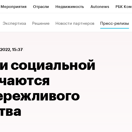
Мероприятия
Отрасли
Недвижимость
Autonews
РБК Ком
 РБК
РБК Образование
РБК Курсы
РБК Life
Тренды
Виз
Экспертиза
Решение
Новости партнеров
Пресс-релизы
ь
Крипто
РБК Бизнес-среда
Дискуссионный клуб
Исследо
зета
Спецпроекты СПб
Конференции СПб
Спецпроекты
 2022, 15:37
кономика
Бизнес
Технологии и медиа
Финансы
Рынок на
и социальной
чаются
ережливого
тва