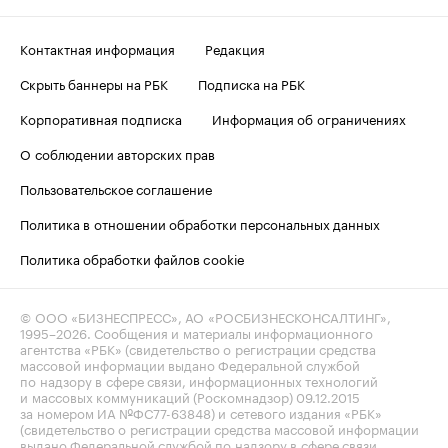
Контактная информация
Редакция
Скрыть баннеры на РБК
Подписка на РБК
Корпоративная подписка
Информация об ограничениях
О соблюдении авторских прав
Пользовательское соглашение
Политика в отношении обработки персональных данных
Политика обработки файлов cookie
© ООО «БИЗНЕСПРЕСС», АО «РОСБИЗНЕСКОНСАЛТИНГ»,
1995–2026
. Сообщения и материалы информационного
агентства «РБК» (свидетельство о регистрации средства
массовой информации выдано Федеральной службой
по надзору в сфере связи, информационных технологий
и массовых коммуникаций (Роскомнадзор) 09.12.2015
за номером ИА №ФС77-63848) и сетевого издания «РБК»
(свидетельство о регистрации средства массовой информации
выдано Федеральной службой по надзору в сфере связи,