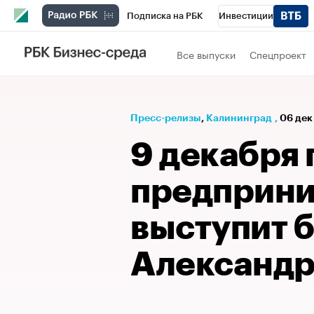
Подписка на РБК
Инвестиции
РБК Вино
Спорт
Школа управления
Все выпуски
Спецпроект
Национальные проекты
Город
Стил
Кредитные рейтинги
Франшизы
Га
Пресс-релизы
⁠,
Калининград
,
06 дек
Проверка контрагентов
Политика
Э
9 декабря
предприн
выступит 
Александр