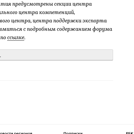
иятия предусмотрены секции центра
ального центра компетенций,
ого центра, центра поддержки экспорта
комиться с подробным содержанием форума
 по
ссылке
.
.
овости регионов
Подписки
РБК