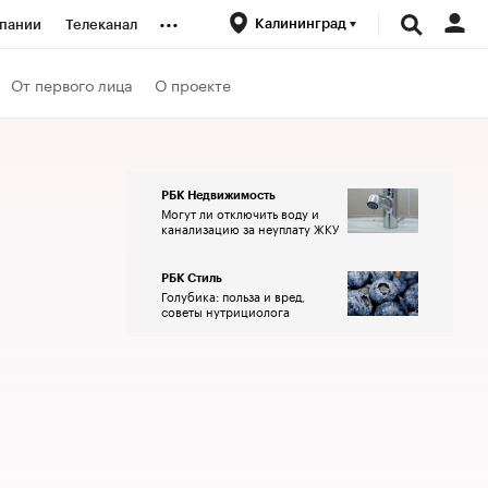
...
Калининград
пании
Телеканал
ионеры
От первого лица
О проекте
вания
РБК Недвижимость
Могут ли отключить воду и
личной валюты
канализацию за неуплату ЖКУ
РБК Стиль
Голубика: польза и вред,
советы нутрициолога