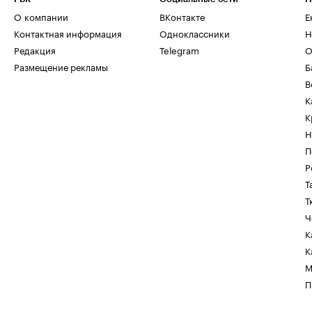
О компании
ВКонтакте
Е
Контактная информация
Одноклассники
Н
Редакция
Telegram
О
Размещение рекламы
Б
В
К
К
Н
П
Р
Т
Т
Ч
К
К
М
П