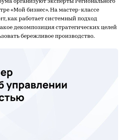
рума организуют эксперты Регионального
ре «Мой бизнес». На мастер-классе
ит, как работает системный подход
такое декомпозиция стратегических целей
ьзовать бережливое производство.