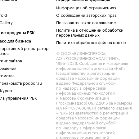
Информация об ограничениях
roid
О соблюдении авторских прав
allery
Пользовательское соглашение
Политика в отношении обработки
гие продукты РБК
персональных данных
ако для бизнеса
Политика обработки файлов cookie
поративный регистратор
енов
© ООО «БИЗНЕСПРЕСС»,
АО «РОСБИЗНЕСКОНСАЛТИНГ»,
тинг сайтов
1995–2026
. Сообщения и материалы
.решения
информационного агентства «РБК»
(свидетельство о регистрации
комства
средства массовой информации
 знакомств podbor.ru
выдано Федеральной службой
по надзору в сфере связи,
 Курсы
информационных технологий
ла управления РБК
и массовых коммуникаций
(Роскомнадзор) 09.12.2015 за номером
ИА №ФС77-63848) и сетевого издания
«РБК» (свидетельство о регистрации
средства массовой информации
выдано Федеральной службой
по надзору в сфере связи,
информационных технологий
и массовых коммуникаций