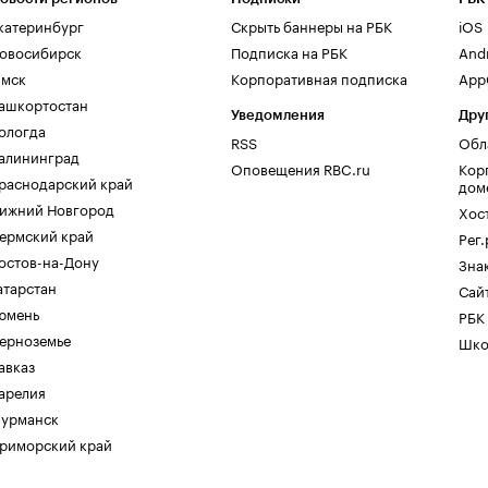
катеринбург
Скрыть баннеры на РБК
iOS
овосибирск
Подписка на РБК
And
мск
Корпоративная подписка
AppG
ашкортостан
Уведомления
Дру
ологда
RSS
Обл
алининград
Оповещения RBC.ru
Кор
раснодарский край
дом
ижний Новгород
Хос
ермский край
Рег
остов-на-Дону
Зна
атарстан
Сайт
юмень
РБК
ерноземье
Шко
авказ
арелия
урманск
риморский край