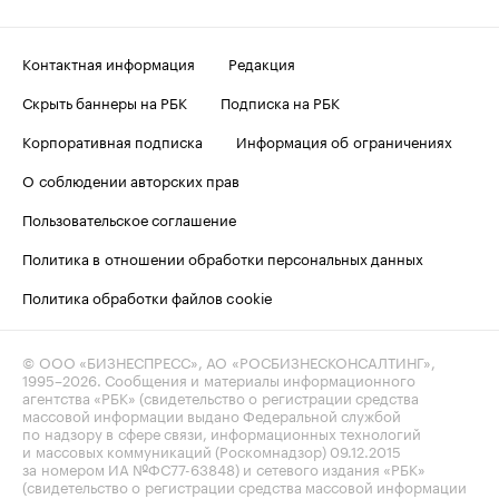
Контактная информация
Редакция
Скрыть баннеры на РБК
Подписка на РБК
Корпоративная подписка
Информация об ограничениях
О соблюдении авторских прав
Пользовательское соглашение
Политика в отношении обработки персональных данных
Политика обработки файлов cookie
© ООО «БИЗНЕСПРЕСС», АО «РОСБИЗНЕСКОНСАЛТИНГ»,
1995–2026
. Сообщения и материалы информационного
агентства «РБК» (свидетельство о регистрации средства
массовой информации выдано Федеральной службой
по надзору в сфере связи, информационных технологий
и массовых коммуникаций (Роскомнадзор) 09.12.2015
за номером ИА №ФС77-63848) и сетевого издания «РБК»
(свидетельство о регистрации средства массовой информации