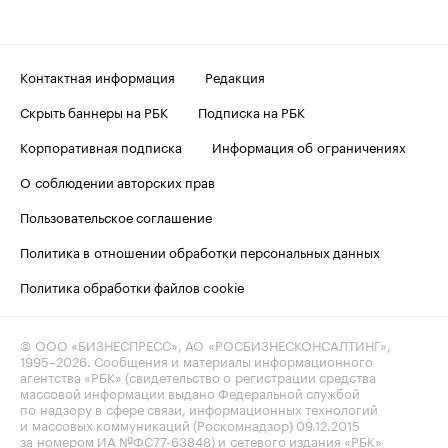
Контактная информация
Редакция
Скрыть баннеры на РБК
Подписка на РБК
Корпоративная подписка
Информация об ограничениях
О соблюдении авторских прав
Пользовательское соглашение
Политика в отношении обработки персональных данных
Политика обработки файлов cookie
© ООО «БИЗНЕСПРЕСС», АО «РОСБИЗНЕСКОНСАЛТИНГ»,
1995–2026
. Сообщения и материалы информационного
агентства «РБК» (свидетельство о регистрации средства
массовой информации выдано Федеральной службой
по надзору в сфере связи, информационных технологий
и массовых коммуникаций (Роскомнадзор) 09.12.2015
за номером ИА №ФС77-63848) и сетевого издания «РБК»