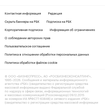
Контактная информация
Редакция
Скрыть баннеры на РБК
Подписка на РБК
Корпоративная подписка
Информация об ограничениях
О соблюдении авторских прав
Пользовательское соглашение
Политика в отношении обработки персональных данных
Политика обработки файлов cookie
© ООО «БИЗНЕСПРЕСС», АО «РОСБИЗНЕСКОНСАЛТИНГ»,
1995–2026
. Сообщения и материалы информационного
агентства «РБК» (свидетельство о регистрации средства
массовой информации выдано Федеральной службой
по надзору в сфере связи, информационных технологий
и массовых коммуникаций (Роскомнадзор) 09.12.2015
за номером ИА №ФС77-63848) и сетевого издания «РБК»
(свидетельство о регистрации средства массовой информации