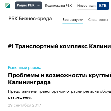
Подписка на РБК
Инвестиции
РБК Вино
Спорт
Школа управления
Все выпуски
Спецпроект
Национальные проекты
Город
Стил
Кредитные рейтинги
Франшизы
Га
#1 Транспортный комплекс Калин
Проверка контрагентов
Политика
Э
Рыночный расклад
Проблемы и возможности: круглый
Калининграда
Представители транспортной отрасли региона обсуд
разрешения.
29 сентября 2017