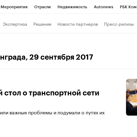
Мероприятия
Отрасли
Недвижимость
Autonews
РБК Ком
 РБК
РБК Образование
РБК Курсы
РБК Life
Тренды
Виз
Экспертиза
Решение
Новости партнеров
Пресс-релизы
ь
Крипто
РБК Бизнес-среда
Дискуссионный клуб
Исследо
зета
Спецпроекты СПб
Конференции СПб
Спецпроекты
инграда
, 29 сентября 2017
кономика
Бизнес
Технологии и медиа
Финансы
Рынок на
 стол о транспортной сети
или важные проблемы и подумали о путях их