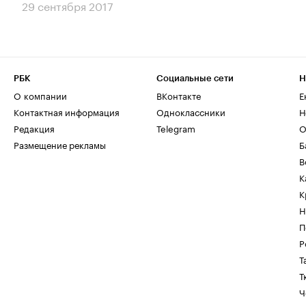
29 сентября 2017
РБК
Социальные сети
Н
О компании
ВКонтакте
Е
Контактная информация
Одноклассники
Н
Редакция
Telegram
О
Размещение рекламы
Б
В
К
К
Н
П
Р
Т
Т
Ч