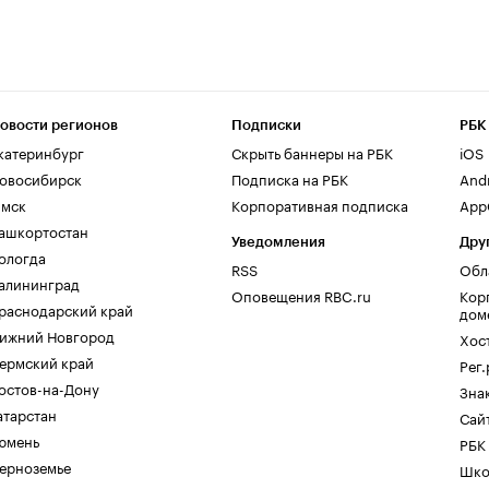
овости регионов
Подписки
РБК
катеринбург
Скрыть баннеры на РБК
iOS
овосибирск
Подписка на РБК
And
мск
Корпоративная подписка
AppG
ашкортостан
Уведомления
Дру
ологда
RSS
Обл
алининград
Оповещения RBC.ru
Кор
раснодарский край
дом
ижний Новгород
Хос
ермский край
Рег
остов-на-Дону
Зна
атарстан
Сайт
юмень
РБК
ерноземье
Шко