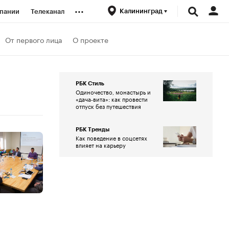
...
Калининград
пании
Телеканал
ионеры
От первого лица
О проекте
вания
РБК Стиль
Одиночество, монастырь и
«дача-вита»: как провести
личной валюты
отпуск без путешествия
РБК Тренды
Как поведение в соцсетях
влияет на карьеру