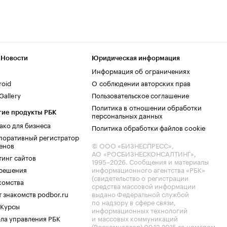
 Новости
Юридическая информация
Информация об ограничениях
roid
О соблюдении авторских прав
allery
Пользовательское соглашение
Политика в отношении обработки
гие продукты РБК
персональных данных
ако для бизнеса
Политика обработки файлов cookie
поративный регистратор
енов
© ООО «БИЗНЕСПРЕСС»,
АО «РОСБИЗНЕСКОНСАЛТИНГ»,
тинг сайтов
1995–2026
. Сообщения и материалы
.решения
информационного агентства «РБК»
(свидетельство о регистрации
комства
средства массовой информации
 знакомств podbor.ru
выдано Федеральной службой
по надзору в сфере связи,
 Курсы
информационных технологий
ла управления РБК
и массовых коммуникаций
(Роскомнадзор) 09.12.2015 за номером