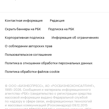
Контактная информация
Редакция
Скрыть баннеры на РБК
Подписка на РБК
Корпоративная подписка
Информация об ограничениях
О соблюдении авторских прав
Пользовательское соглашение
Политика в отношении обработки персональных данных
Политика обработки файлов cookie
© ООО «БИЗНЕСПРЕСС», АО «РОСБИЗНЕСКОНСАЛТИНГ»,
1995–2026
. Сообщения и материалы информационного
агентства «РБК» (свидетельство о регистрации средства
массовой информации выдано Федеральной службой
по надзору в сфере связи, информационных технологий
и массовых коммуникаций (Роскомнадзор) 09.12.2015
за номером ИА №ФС77-63848) и сетевого издания «РБК»