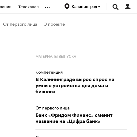
...
Калининград
пании
Телеканал
ионеры
От первого лица
О проекте
вания
МАТЕРИАЛЫ ВЫПУСКА
личной валюты
Компетенция
В Калининграде вырос спрос на
умные устройства для дома и
бизнеса
От первого лица
Банк «Фридом Финанс» сменит
название на «Цифра банк»