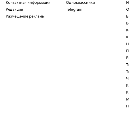
Контактная информация
Одноклассники
Н
Редакция
Telegram
О
Размещение рекламы
Б
В
К
К
Н
П
Р
Т
Т
Ч
К
К
М
П