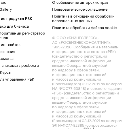
roid
О соблюдении авторских прав
allery
Пользовательское соглашение
Политика в отношении обработки
гие продукты РБК
персональных данных
ако для бизнеса
Политика обработки файлов cookie
поративный регистратор
енов
© ООО «БИЗНЕСПРЕСС»,
АО «РОСБИЗНЕСКОНСАЛТИНГ»,
тинг сайтов
1995–2026
. Сообщения и материалы
.решения
информационного агентства «РБК»
(свидетельство о регистрации
комства
средства массовой информации
 знакомств podbor.ru
выдано Федеральной службой
по надзору в сфере связи,
 Курсы
информационных технологий
ла управления РБК
и массовых коммуникаций
(Роскомнадзор) 09.12.2015 за номером
ИА №ФС77-63848) и сетевого издания
«РБК» (свидетельство о регистрации
средства массовой информации
выдано Федеральной службой
по надзору в сфере связи,
информационных технологий
и массовых коммуникаций
(Роскомнадзор) 03.12.2021 за номером
ЭЛ №ФС77-82385) сопровождаются