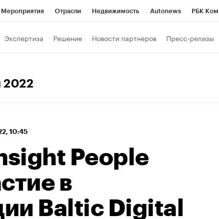
Мероприятия
Отрасли
Недвижимость
Autonews
РБК Ком
 РБК
РБК Образование
РБК Курсы
РБК Life
Тренды
Виз
Экспертиза
Решение
Новости партнеров
Пресс-релизы
ь
Крипто
РБК Бизнес-среда
Дискуссионный клуб
Исследо
зета
Спецпроекты СПб
Конференции СПб
Спецпроекты
я 2022
кономика
Бизнес
Технологии и медиа
Финансы
Рынок на
22, 10:45
nsight People
стие в
и Baltic Digital