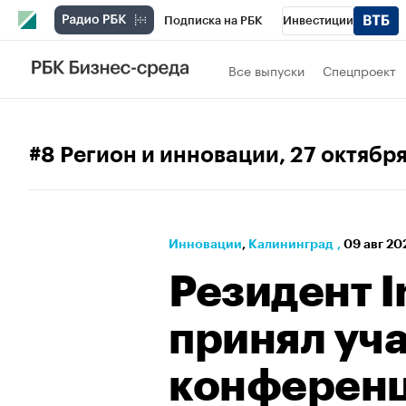
Подписка на РБК
Инвестиции
РБК Вино
Спорт
Школа управления
Все выпуски
Спецпроект
Национальные проекты
Город
Стил
Кредитные рейтинги
Франшизы
Га
#8 Регион и инновации
, 27 октябр
Проверка контрагентов
Политика
Э
Инновации
⁠,
Калининград
,
09 авг 20
Резидент I
принял уча
конференци