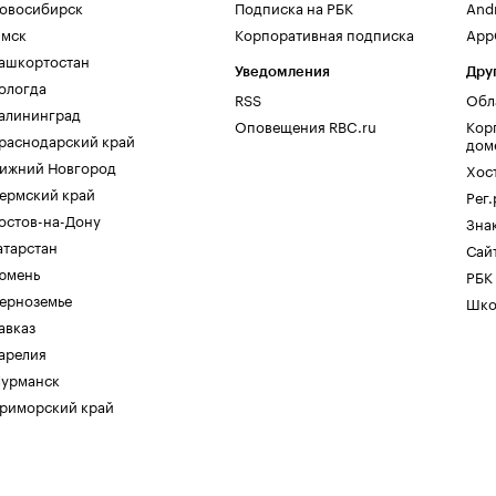
овосибирск
Подписка на РБК
And
мск
Корпоративная подписка
AppG
ашкортостан
Уведомления
Дру
ологда
RSS
Обл
алининград
Оповещения RBC.ru
Кор
раснодарский край
дом
ижний Новгород
Хос
ермский край
Рег
остов-на-Дону
Зна
атарстан
Сайт
юмень
РБК
ерноземье
Шко
авказ
арелия
урманск
риморский край