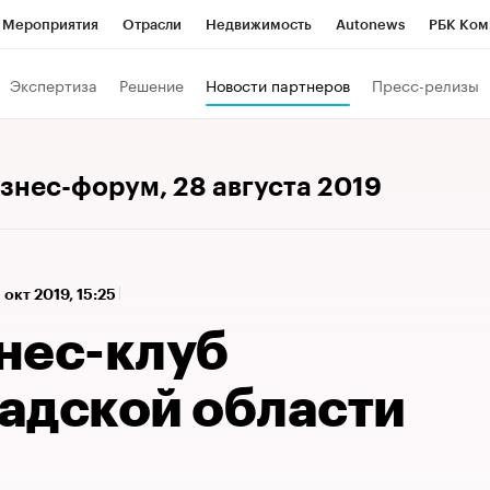
Мероприятия
Отрасли
Недвижимость
Autonews
РБК Ком
 РБК
РБК Образование
РБК Курсы
РБК Life
Тренды
Виз
Экспертиза
Решение
Новости партнеров
Пресс-релизы
ь
Крипто
РБК Бизнес-среда
Дискуссионный клуб
Исследо
зета
Спецпроекты СПб
Конференции СПб
Спецпроекты
изнес-форум
, 28 августа 2019
кономика
Бизнес
Технологии и медиа
Финансы
Рынок на
 окт 2019, 15:25
нес-клуб
адской области