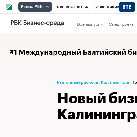
Подписка на РБК
Инвестиции
РБК Вино
Спорт
Школа управления
Все выпуски
Спецпроект
Национальные проекты
Город
Стил
Кредитные рейтинги
Франшизы
Га
#1 Международный Балтийский б
Проверка контрагентов
Политика
Э
Рыночный расклад
⁠,
Калининград
,
15
Новый биз
Калинингр