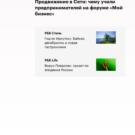
Продвижение в Сети: чему учили
предпринимателей на форуме «Мой
бизнес»
РБК Стиль
Гид по Иркутску: Байкал,
декабристы и новая
гастрономия
РБК Life
Вирус Повассан: грозит ли
эпидемия России