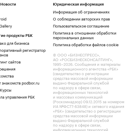
 Новости
Юридическая информация
Информация об ограничениях
roid
О соблюдении авторских прав
allery
Пользовательское соглашение
Политика в отношении обработки
гие продукты РБК
персональных данных
ако для бизнеса
Политика обработки файлов cookie
поративный регистратор
енов
© ООО «БИЗНЕСПРЕСС»,
АО «РОСБИЗНЕСКОНСАЛТИНГ»,
тинг сайтов
1995–2026
. Сообщения и материалы
.решения
информационного агентства «РБК»
(свидетельство о регистрации
комства
средства массовой информации
 знакомств podbor.ru
выдано Федеральной службой
по надзору в сфере связи,
 Курсы
информационных технологий
ла управления РБК
и массовых коммуникаций
(Роскомнадзор) 09.12.2015 за номером
ИА №ФС77-63848) и сетевого издания
«РБК» (свидетельство о регистрации
средства массовой информации
выдано Федеральной службой
по надзору в сфере связи,
информационных технологий