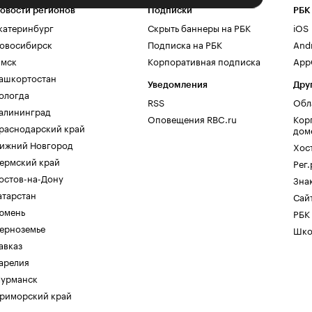
овости регионов
Подписки
РБК
катеринбург
Скрыть баннеры на РБК
iOS
овосибирск
Подписка на РБК
And
мск
Корпоративная подписка
AppG
ашкортостан
Уведомления
Дру
ологда
RSS
Обл
алининград
Оповещения RBC.ru
Кор
раснодарский край
дом
ижний Новгород
Хос
ермский край
Рег
остов-на-Дону
Зна
атарстан
Сайт
юмень
РБК
ерноземье
Шко
авказ
арелия
урманск
риморский край