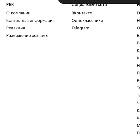
РБК
Социальные сети
Н
О компании
ВКонтакте
Е
Контактная информация
Одноклассники
Н
Редакция
Telegram
О
Размещение рекламы
Б
В
К
К
Н
П
Р
Т
Т
Ч
К
К
М
П