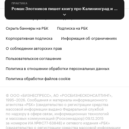
ПРАКТИКА
Роман Злотников пишет книгу про Калининград и партию «Новые люди»
Контактная информация
Редакция
Скрыть баннеры на РБК
Подписка на РБК
Корпоративная подписка
Информация об ограничениях
О соблюдении авторских прав
Пользовательское соглашение
Политика в отношении обработки персональных данных
Политика обработки файлов cookie
© ООО «БИЗНЕСПРЕСС», АО «РОСБИЗНЕСКОНСАЛТИНГ»,
1995–2026
. Сообщения и материалы информационного
агентства «РБК» (свидетельство о регистрации средства
массовой информации выдано Федеральной службой
по надзору в сфере связи, информационных технологий
и массовых коммуникаций (Роскомнадзор) 09.12.2015
за номером ИА №ФС77-63848) и сетевого издания «РБК»
(свидетельство о регистрации средства массовой информации