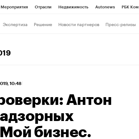
Мероприятия
Отрасли
Недвижимость
Autonews
РБК Ком
 РБК
РБК Образование
РБК Курсы
РБК Life
Тренды
Виз
Экспертиза
Решение
Новости партнеров
Пресс-релизы
ь
Крипто
РБК Бизнес-среда
Дискуссионный клуб
Исследо
зета
Спецпроекты СПб
Конференции СПб
Спецпроекты
019
кономика
Бизнес
Технологии и медиа
Финансы
Рынок на
2019, 10:48
роверки: Антон
надзорных
«Мой бизнес.