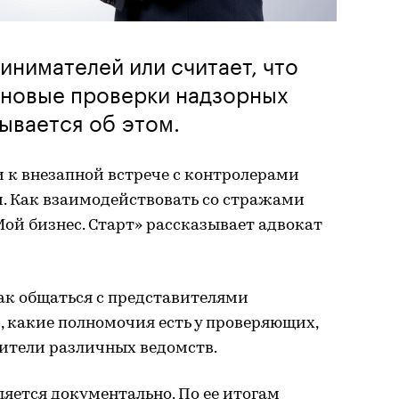
инимателей или считает, что
ановые проверки надзорных
мывается об этом.
 к внезапной встрече с контролерами
ти. Как взаимодействовать со стражами
Мой бизнес. Старт» рассказывает адвокат
ак общаться с представителями
 какие полномочия есть у проверяющих,
вители различных ведомств.
яется документально. По ее итогам