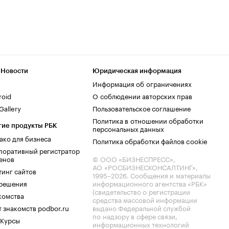
 Новости
Юридическая информация
Информация об ограничениях
roid
О соблюдении авторских прав
allery
Пользовательское соглашение
Политика в отношении обработки
гие продукты РБК
персональных данных
ако для бизнеса
Политика обработки файлов cookie
поративный регистратор
енов
© ООО «БИЗНЕСПРЕСС»,
АО «РОСБИЗНЕСКОНСАЛТИНГ»,
тинг сайтов
1995–2026
. Сообщения и материалы
.решения
информационного агентства «РБК»
(свидетельство о регистрации
комства
средства массовой информации
 знакомств podbor.ru
выдано Федеральной службой
по надзору в сфере связи,
 Курсы
информационных технологий