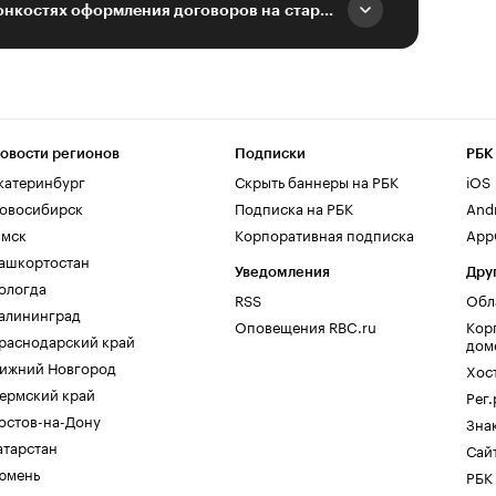
Вадим Войников о тонкостях оформления договоров на старте бизнеса
овости регионов
Подписки
РБК
катеринбург
Скрыть баннеры на РБК
iOS
овосибирск
Подписка на РБК
And
мск
Корпоративная подписка
AppG
ашкортостан
Уведомления
Дру
ологда
RSS
Обл
алининград
Оповещения RBC.ru
Кор
раснодарский край
дом
ижний Новгород
Хос
ермский край
Рег
остов-на-Дону
Зна
атарстан
Сайт
юмень
РБК