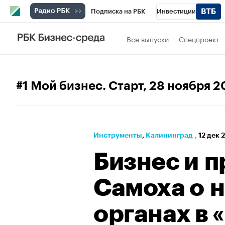
Подписка на РБК
Инвестиции
РБК Вино
Спорт
Школа управления
Все выпуски
Спецпроект
Национальные проекты
Город
Стил
Кредитные рейтинги
Франшизы
Га
#1 Мой бизнес. Старт
, 28 ноября 2
Проверка контрагентов
Политика
Э
Инструменты
⁠,
Калининград
,
12 дек 
Бизнес и п
Самоха о 
органах в 