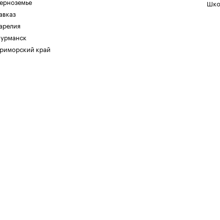
ерноземье
Шко
авказ
арелия
урманск
риморский край