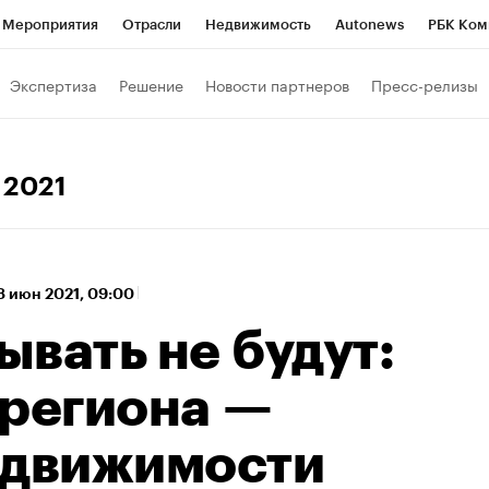
Мероприятия
Отрасли
Недвижимость
Autonews
РБК Ком
 РБК
РБК Образование
РБК Курсы
РБК Life
Тренды
Виз
Экспертиза
Решение
Новости партнеров
Пресс-релизы
ь
Крипто
РБК Бизнес-среда
Дискуссионный клуб
Исследо
зета
Спецпроекты СПб
Конференции СПб
Спецпроекты
а 2021
хнологии и медиа
Финансы
Рынок наличной валюты
8 июн 2021, 09:00
вать не будут:
 региона —
едвижимости