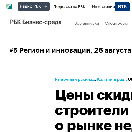
Подписка на РБК
Инвестиции
РБК Вино
Спорт
Школа управления
Все выпуски
Спецпроект
Национальные проекты
Город
Стил
Кредитные рейтинги
Франшизы
Га
#5 Регион и инновации
, 26 август
Политика
Экономика
Бизнес
Те
Рыночный расклад
⁠,
Калининград
,
0
Цены скиды
строители
о рынке н