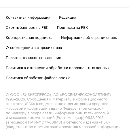
Контактная информация
Редакция
Скрыть баннеры на РБК
Подписка на РБК
Корпоративная подписка
Информация об ограничениях
О соблюдении авторских прав
Пользовательское соглашение
Политика в отношении обработки персональных данных
Политика обработки файлов cookie
© ООО «БИЗНЕСПРЕСС», АО «РОСБИЗНЕСКОНСАЛТИНГ»,
1995–2026
. Сообщения и материалы информационного
агентства «РБК» (свидетельство о регистрации средства
массовой информации выдано Федеральной службой
по надзору в сфере связи, информационных технологий
и массовых коммуникаций (Роскомнадзор) 09.12.2015
за номером ИА №ФС77-63848) и сетевого издания «РБК»
(свидетельство о регистрации средства массовой информации