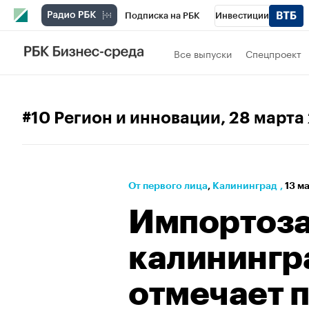
Подписка на РБК
Инвестиции
РБК Вино
Спорт
Школа управления
Все выпуски
Спецпроект
Национальные проекты
Город
Стил
Кредитные рейтинги
Франшизы
Га
#10 Регион и инновации
, 28 марта
Проверка контрагентов
Политика
Э
От первого лица
⁠,
Калининград
,
13 м
Импортоза
калинингр
отмечает 