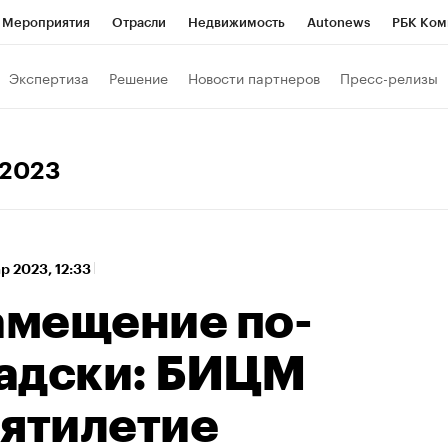
Мероприятия
Отрасли
Недвижимость
Autonews
РБК Ком
 РБК
РБК Образование
РБК Курсы
РБК Life
Тренды
Виз
Экспертиза
Решение
Новости партнеров
Пресс-релизы
ь
Крипто
РБК Бизнес-среда
Дискуссионный клуб
Исследо
зета
Спецпроекты СПб
Конференции СПб
Спецпроекты
 2023
кономика
Бизнес
Технологии и медиа
Финансы
Рынок на
ар 2023, 12:33
мещение по-
адски: БИЦМ
пятилетие