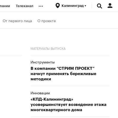
...
Калининград
пании
Телеканал
ионеры
От первого лица
О проекте
вания
МАТЕРИАЛЫ ВЫПУСКА
личной валюты
Инструменты
В компании “СТРИМ ПРОЕКТ”
начнут применять бережливые
методики
Инновации
«КПД-Калининград»
усовершенствует возведение этажа
многоквартирного дома