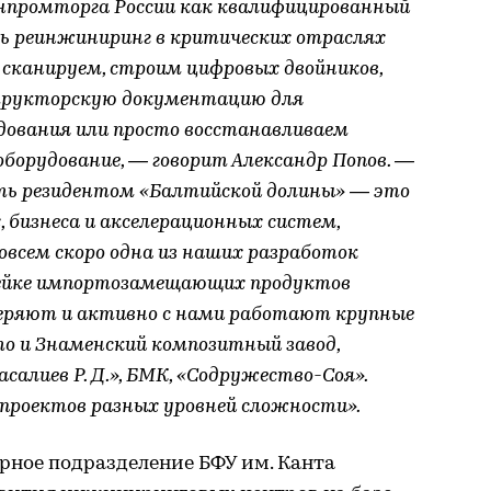
промторга России как квалифицированный
ть реинжиниринг в критических отраслях
сканируем, строим цифровых двойников,
трукторскую документацию для
дования или просто восстанавливаем
борудование, — говорит Александр Попов. —
ть резидентом «Балтийской долины» — это
 бизнеса и акселерационных систем,
овсем скоро одна из наших разработок
нейке импортозамещающих продуктов
оверяют и активно с нами работают крупные
то и Знаменский композитный завод,
салиев Р. Д.», БМК, «Содружество-Соя».
ь проектов разных уровней сложности».
рное подразделение БФУ им. Канта