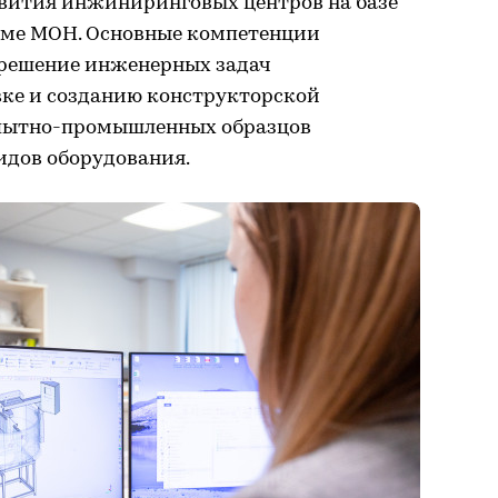
звития инжиниринговых центров на базе
мме МОН. Основные компетенции
решение инженерных задач
вке и созданию конструкторской
опытно-промышленных образцов
идов оборудования.