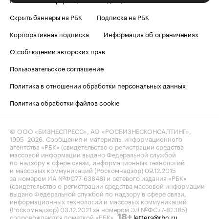
Скрыть баннеры на РБК
Подписка на РБК
Корпоративная подписка
Информация об ограничениях
О соблюдении авторских прав
Пользовательское соглашение
Политика в отношении обработки персональных данных
Политика обработки файлов cookie
© ООО «БИЗНЕСПРЕСС», АО «РОСБИЗНЕСКОНСАЛТИНГ»,
1995–2026
. Сообщения и материалы информационного
агентства «РБК» (свидетельство о регистрации средства
массовой информации выдано Федеральной службой
по надзору в сфере связи, информационных технологий
и массовых коммуникаций (Роскомнадзор) 09.12.2015
за номером ИА №ФС77-63848) и сетевого издания «РБК»
(свидетельство о регистрации средства массовой информации
выдано Федеральной службой по надзору в сфере связи,
информационных технологий и массовых коммуникаций
(Роскомнадзор) 03.12.2021 за номером ЭЛ №ФС77-82385)
сопровождаются пометкой «РБК».
letters@rbc.ru
18+