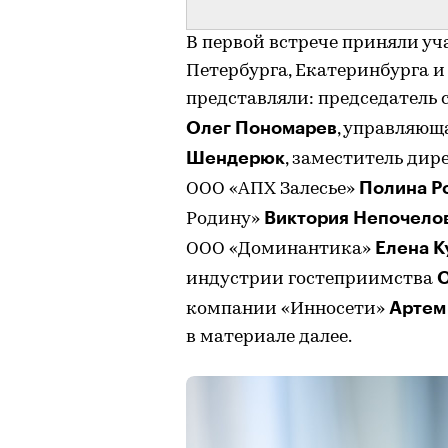
В первой встрече приняли уч
Петербурга, Екатеринбурга и
представляли: председатель
Олег Пономарев
, управляющ
Шендерюк
, заместитель дир
Полина Р
ООО «АПХ Залесье»
Виктория Непочело
Родину»
Елена 
ООО «Доминантика»
О
индустрии гостеприимства
Артем
компании «Инносети»
в материале далее.