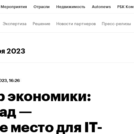
Мероприятия
Отрасли
Недвижимость
Autonews
РБК Ком
 РБК
РБК Образование
РБК Курсы
РБК Life
Тренды
Виз
Экспертиза
Решение
Новости партнеров
Пресс-релизы
ь
Крипто
РБК Бизнес-среда
Дискуссионный клуб
Исследо
зета
Спецпроекты СПб
Конференции СПб
Спецпроекты
ря 2023
кономика
Бизнес
Технологии и медиа
Финансы
Рынок на
023, 16:26
 экономики:
ад —
 место для IT-