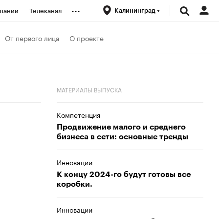
...
Калининград
пании
Телеканал
ионеры
От первого лица
О проекте
вания
МАТЕРИАЛЫ ВЫПУСКА
личной валюты
Компетенция
Продвижение малого и среднего
бизнеса в сети: основные тренды
Инновации
К концу 2024-го будут готовы все
коробки.
Инновации