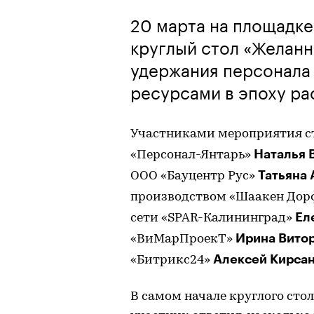
20 марта на площадке
круглый стол «Желанн
удержания персонала
ресурсами в эпоху ра
Участниками мероприятия ст
Наталья 
«Персонал-Янтарь»
Татьяна 
ООО «Бауцентр Рус»
производством «Шаакен До
Ел
сети «SPAR-Калининград»
Ирина Вито
«ВиМарПроекТ»
Алексей Кирса
«Битрикс24»
В самом начале круглого ст