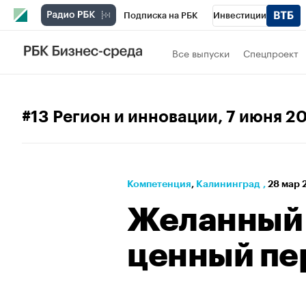
Подписка на РБК
Инвестиции
РБК Вино
Спорт
Школа управления
Все выпуски
Спецпроект
Национальные проекты
Город
Стил
Кредитные рейтинги
Франшизы
Га
#13 Регион и инновации
, 7 июня 2
Политика
Экономика
Бизнес
Те
Компетенция
⁠,
Калининград
,
28 мар 
Желанный 
ценный пе