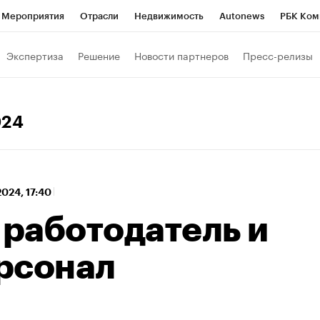
Мероприятия
Отрасли
Недвижимость
Autonews
РБК Ком
 РБК
РБК Образование
РБК Курсы
РБК Life
Тренды
Виз
Экспертиза
Решение
Новости партнеров
Пресс-релизы
ь
Крипто
РБК Бизнес-среда
Дискуссионный клуб
Исследо
зета
Спецпроекты СПб
Конференции СПб
Спецпроекты
024
хнологии и медиа
Финансы
Рынок наличной валюты
2024, 17:40
работодатель и
рсонал