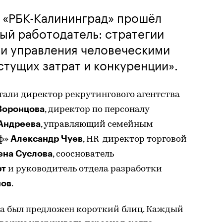
 «РБК-Калининград» прошёл
ый работодатель: стратегии
 и управления человеческими
стущих затрат и конкуренции».
али директор рекрутингового агентства
Воронцова
, директор по персоналу
Андреева
, управляющий семейным
Александр Чуев
рф»
, HR-директор торговой
ена Суслова
, сооснователь
рт
и руководитель отдела разработки
нов
.
ола был предложен короткий блиц. Каждый