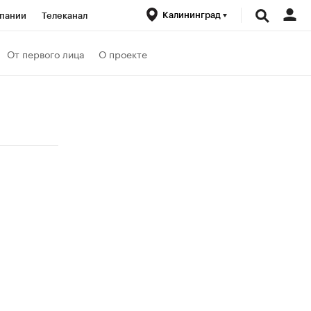
Калининград
пании
Телеканал
ионеры
От первого лица
О проекте
вания
Проверка контрагентов