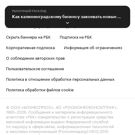
РЫНОЧНЫЙ РАСКЛАД
Как калининградскому бизнесу завоевать новые рынки в России и за границей
Контактная информация
Редакция
Скрыть баннеры на РБК
Подписка на РБК
Корпоративная подписка
Информация об ограничениях
О соблюдении авторских прав
Пользовательское соглашение
Политика в отношении обработки персональных данных
Политика обработки файлов cookie
© ООО «БИЗНЕСПРЕСС», АО «РОСБИЗНЕСКОНСАЛТИНГ»,
1995–2026
. Сообщения и материалы информационного
агентства «РБК» (свидетельство о регистрации средства
массовой информации выдано Федеральной службой
по надзору в сфере связи, информационных технологий
и массовых коммуникаций (Роскомнадзор) 09.12.2015