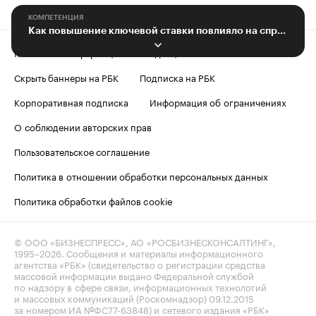
КОМПЕТЕНЦИЯ
Как повышение ключевой ставки повлияло на спрос загородной недвижимости
Контактная информация
Редакция
Скрыть баннеры на РБК
Подписка на РБК
Корпоративная подписка
Информация об ограничениях
О соблюдении авторских прав
Пользовательское соглашение
Политика в отношении обработки персональных данных
Политика обработки файлов cookie
© ООО «БИЗНЕСПРЕСС», АО «РОСБИЗНЕСКОНСАЛТИНГ»,
1995–2026
. Сообщения и материалы информационного
агентства «РБК» (свидетельство о регистрации средства
массовой информации выдано Федеральной службой
по надзору в сфере связи, информационных технологий
и массовых коммуникаций (Роскомнадзор) 09.12.2015
за номером ИА №ФС77-63848) и сетевого издания «РБК»