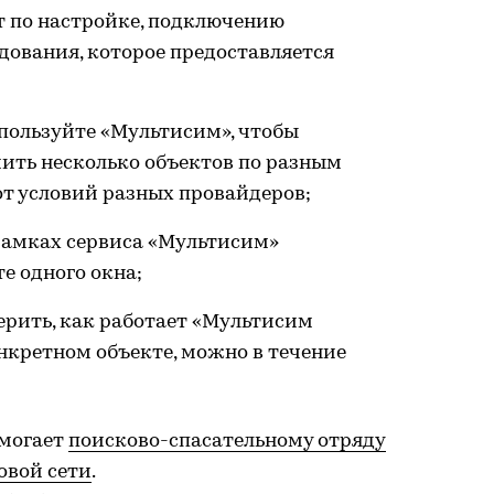
т по настройке, подключению
ования, которое предоставляется
пользуйте «Мультисим», чтобы
ить несколько объектов по разным
от условий разных провайдеров;
 рамках сервиса «Мультисим»
е одного окна;
ерить, как работает «Мультисим
нкретном объекте, можно в течение
омогает
поисково-спасательному отряду
овой сети
.