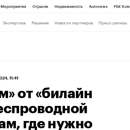
Мероприятия
Отрасли
Недвижимость
Autonews
РБК Ком
 РБК
РБК Образование
РБК Курсы
РБК Life
Тренды
Виз
Экспертиза
Решение
Новости партнеров
Пресс-релизы
ь
Крипто
РБК Бизнес-среда
Дискуссионный клуб
Исследо
зета
Спецпроекты СПб
Конференции СПб
Спецпроекты
кономика
Бизнес
Технологии и медиа
Финансы
Рынок на
024, 11:41
м» от «билайн
беспроводной
ам, где нужно