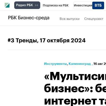
Подписка на РБК
Инвестиции
РБК Вино
Спорт
Школа управления
Все выпуски
Спецпроект
Национальные проекты
Город
Стил
Кредитные рейтинги
Франшизы
Га
#3 Тренды
, 17 октября 2024
Проверка контрагентов
Политика
Э
Инструменты
⁠,
Калининград
,
16 авг 2
«Мультиси
бизнес»: 
интернет т