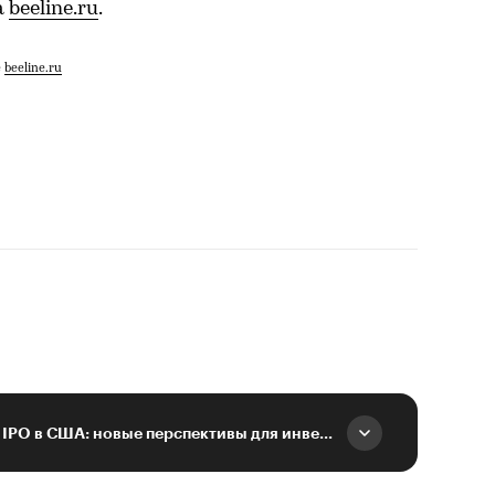
а
beeline.ru
.
е
beeline.ru
Возрождение рынка IPO в США: новые перспективы для инвесторов